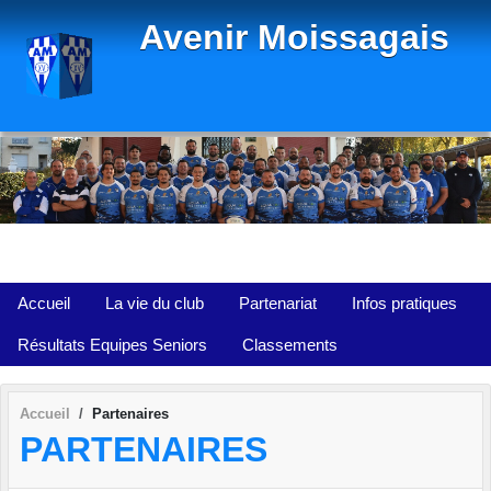
Panneau de gestion des cookies
Avenir Moissagais
Accueil
La vie du club
Partenariat
Infos pratiques
Résultats Equipes Seniors
Classements
Accueil
Partenaires
PARTENAIRES