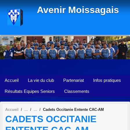
Panneau de gestion des cookies
Avenir Moissagais
Accueil
La vie du club
Partenariat
Infos pratiques
Résultats Equipes Seniors
Classements
Accueil
Cadets Occitanie Entente CAC-AM
CADETS OCCITANIE