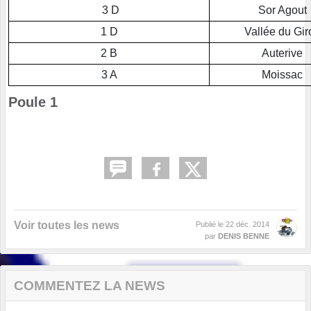
3 D
Sor Agout
1 D
Vallée du Gir
2 B
Auterive
3 A
Moissac
Poule 1
Voir toutes les news
Publié le
22 déc. 2014
par
DENIS BENNE
COMMENTEZ LA NEWS