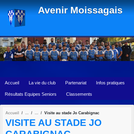
Panneau de gestion des cookies
Avenir Moissagais
Accueil
La vie du club
Partenariat
Infos pratiques
Résultats Equipes Seniors
Classements
Accueil
Visite au stade Jo Carabignac
VISITE AU STADE JO