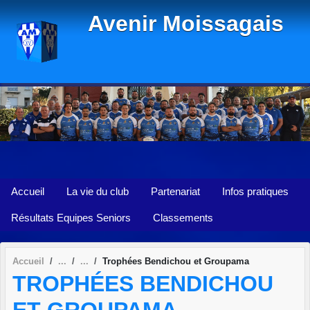
Panneau de gestion des cookies
Avenir Moissagais
Accueil
La vie du club
Partenariat
Infos pratiques
Résultats Equipes Seniors
Classements
Accueil
Trophées Bendichou et Groupama
TROPHÉES BENDICHOU