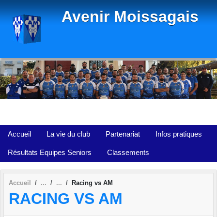
Panneau de gestion des cookies
Avenir Moissagais
Accueil
La vie du club
Partenariat
Infos pratiques
Résultats Equipes Seniors
Classements
Accueil
Racing vs AM
RACING VS AM