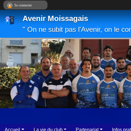
Panneau de gestion des cookies
Se connecter
Avenir Moissagais
" On ne subit pas l'Avenir, on le con
Accueil
La vie du club
Partenariat
Infos pra