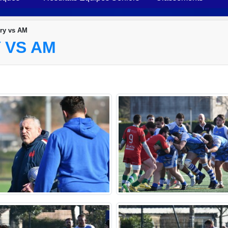
ery vs AM
 VS AM