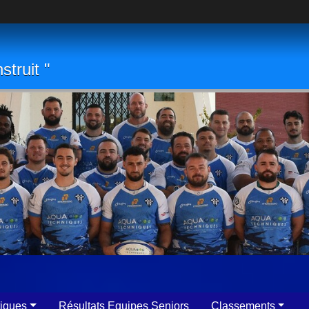
struit "
tiques
Résultats Equipes Seniors
Classements